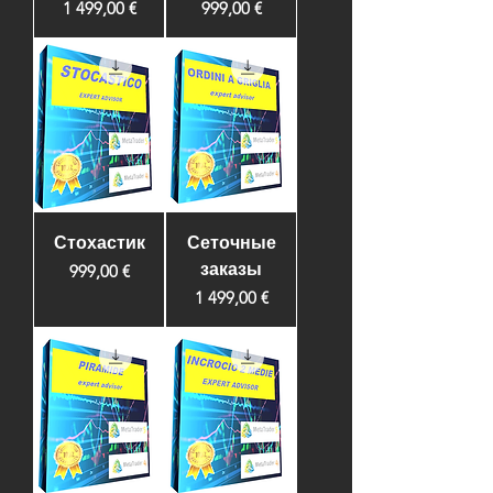
Цена
Цена
1 499,00 €
999,00 €
Стохастик
Сеточные
заказы
Цена
999,00 €
Цена
1 499,00 €