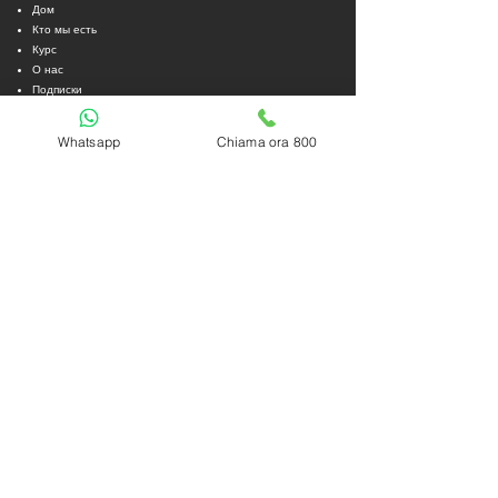
Дом
Кто мы есть
Курс
О нас
Подписки
Запланированные мероприятия
Советник
Whatsapp
Chiama ora 800
Партнеры
Анализ в реальном времени
Магазин
КОНТАКТЫ
Зеленый номер
800 852 476
Эл. адрес:
info@accademiadeltrading.com
Номер плательщика НДС
03618580835