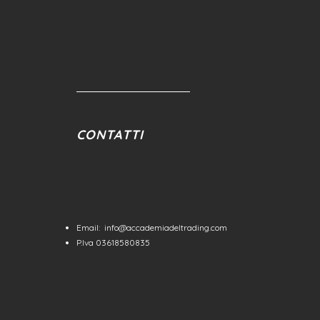
CONTATTI
Email:
info@accademiadeltrading.com
P.Iva 03618580835