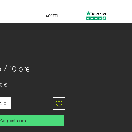
ACCEDI
 / 10 ore
Prezzo
00 €
re
scontato
ello
Acquista ora