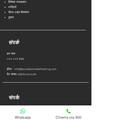
विशेषज्ञ सलाहकार
भागीदारों
रीयल-टाइम विश्लेषण
दुकान
संपर्क
हरा नंबर
८०० ८५२ ४७६
ईमेल:
info@accademiadeltrading.com
वैट संख्या ०३६१८५८०८३५
संपर्क
गोपनीयता नीति
कूकी नीति
Whatsapp
Chiama ora 800
बिना i . के
काम करें
अक्सर पूछे जाने वाले प्रश्न | अक्सर पूछे जाने वाले