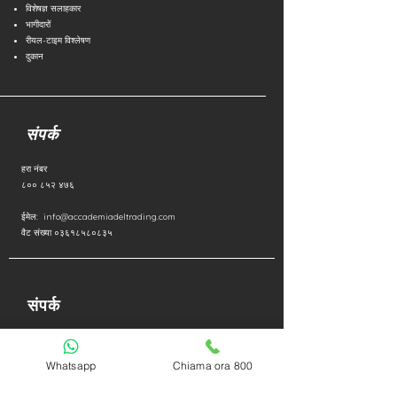
विशेषज्ञ सलाहकार
भागीदारों
रीयल-टाइम विश्लेषण
दुकान
संपर्क
हरा नंबर
८०० ८५२ ४७६
ईमेल:
info@accademiadeltrading.com
वैट संख्या ०३६१८५८०८३५
संपर्क
गोपनीयता नीति
कूकी नीति
Whatsapp
Chiama ora 800
बिना i . के
काम करें