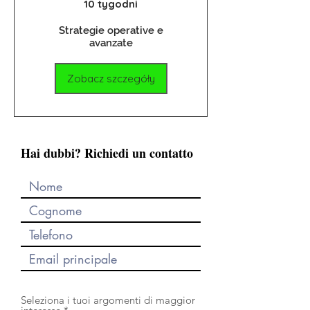
sereno e profittevole
10 tygodni
Strategie operative e
avanzate
Zobacz szczegóły
Hai dubbi? Richiedi un contatto
Seleziona i tuoi argomenti di maggior
W