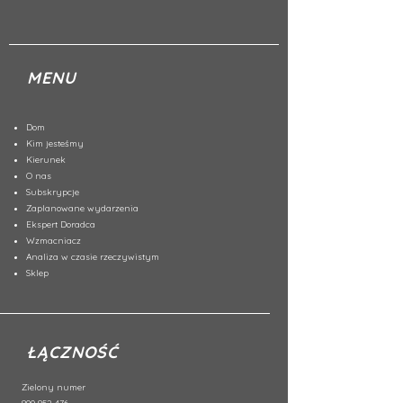
MENU
Dom
Kim jesteśmy
Kierunek
O nas
Subskrypcje
Zaplanowane wydarzenia
Ekspert Doradca
Wzmacniacz
Analiza w czasie rzeczywistym
Sklep
ŁĄCZNOŚĆ
Zielony numer