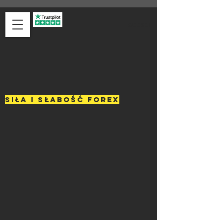
ACCEDI
SIŁA I SŁABOŚĆ FOREX