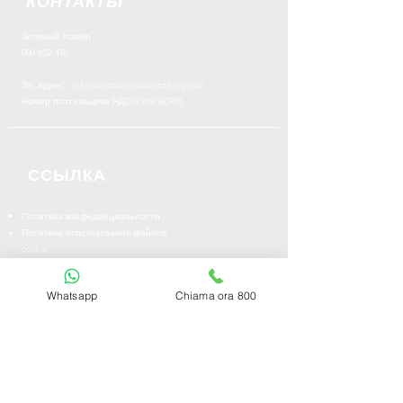
КОНТАКТЫ
Зеленый номер
800 852 476
Эл. адрес:
info@accademiadeltrading.com
Номер плательщика НДС
03618580835
ССЫЛКА
Политика конфиденциальности
Политика использования файлов
cookie
Работайте без
я
FAQ | Частые вопросы
Whatsapp
Chiama ora 800
Связаться с нами
Отказ от ответственности