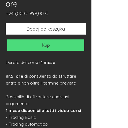
ore
Regularna
Cena
 1245,00 € 
999,00 €
cena
Rabatowa
Dodaj do koszyka
Kup
Durata del corso
1 mese
nr.5 ore
di consulenza da sfruttare
entro e non oltre il termine previsto
Possibilià di affrontare qualsiasi
argomento
1 mese disponibile tutti i video corsi
- Trading Basic
- Trading automatico