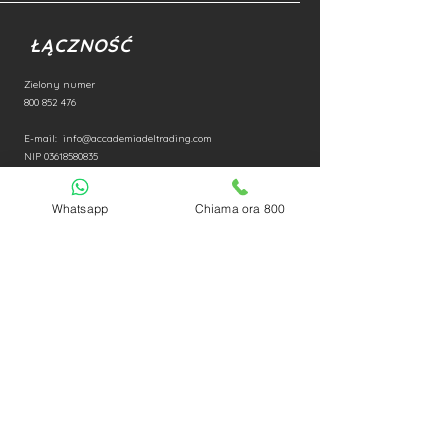
ŁĄCZNOŚĆ
Zielony numer
800 852 476
E-mail:
info@accademiadeltrading.com
NIP
03618580835
Whatsapp
Chiama ora 800
POŁĄCZ
YĆ
Polityka prywatności
Polityka Cookie
Pracuj bez
i
FAQ | Częste pytania
Skontaktuj się z nami
Zastrzeżenie