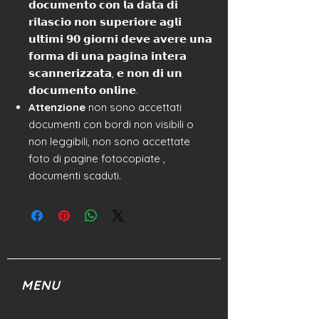
𝗱𝗼𝗰𝘂𝗺𝗲𝗻𝘁𝗼 𝗰𝗼𝗻 𝗹𝗮 𝗱𝗮𝘁𝗮 𝗱𝗶
𝗿𝗶𝗹𝗮𝘀𝗰𝗶𝗼 𝗻𝗼𝗻 𝘀𝘂𝗽𝗲𝗿𝗶𝗼𝗿𝗲 𝗮𝗴𝗹𝗶
𝘂𝗹𝘁𝗶𝗺𝗶 𝟵𝟬 𝗴𝗶𝗼𝗿𝗻𝗶 𝗱𝗲𝘃𝗲 𝗮𝘃𝗲𝗿𝗲 𝘂𝗻𝗮
𝗳𝗼𝗿𝗺𝗮 𝗱𝗶 𝘂𝗻𝗮 𝗽𝗮𝗴𝗶𝗻𝗮 𝗶𝗻𝘁𝗲𝗿𝗮
𝘀𝗰𝗮𝗻𝗻𝗲𝗿𝗶𝘇𝘇𝗮𝘁𝗮, 𝗲 𝗻𝗼𝗻 𝗱𝗶 𝘂𝗻
𝗱𝗼𝗰𝘂𝗺𝗲𝗻𝘁𝗼 𝗼𝗻𝗹𝗶𝗻𝗲.
Attenzione
non sono accettati
documenti con bordi non visibili o
non leggibili, non sono accettate
foto di pagine fotocopiate ,
documenti scaduti.
MENU