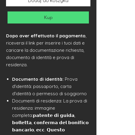
Dodaj do koszyka
Kup
Dopo aver effettuato il pagamento
,
riceverai il link per inserire i tuoi dati e
caricare la documentazione richiesta,
documento di identità e prova di
residenza.
Documento di identità:
Prova
d'identità: passaporto, carta
d'identità o permesso di soggiorno
Documenti di residenza: La prova di
residenza: immagine
completa:𝗽𝗮𝘁𝗲𝗻𝘁𝗲 𝗱𝗶 𝗴𝘂𝗶𝗱𝗮,
𝗯𝗼𝗹𝗹𝗲𝘁𝘁𝗮, 𝗰𝗼𝗻𝗳𝗲𝗿𝗺𝗮 𝗱𝗲𝗹 𝗯𝗼𝗻𝗶𝗳𝗶𝗰𝗼
𝗯𝗮𝗻𝗰𝗮𝗿𝗶𝗼, 𝗲𝗰𝗰. 𝗤𝘂𝗲𝘀𝘁𝗼