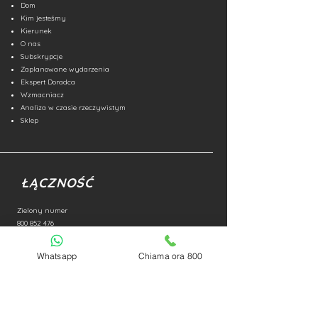
Dom
Kim jesteśmy
Kierunek
O nas
Subskrypcje
Zaplanowane wydarzenia
Ekspert Doradca
Wzmacniacz
Analiza w czasie rzeczywistym
Sklep
ŁĄCZNOŚĆ
Zielony numer
800 852 476
E-mail:
info@accademiadeltrading.com
Whatsapp
Chiama ora 800
NIP
03618580835