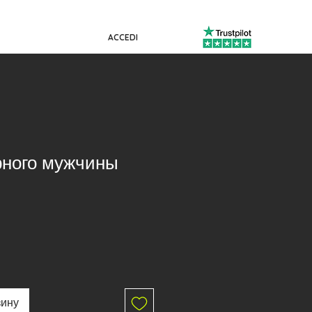
ACCEDI
рного мужчины
зину