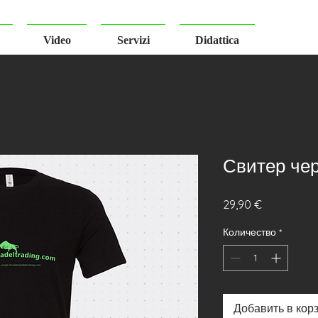
Video
Servizi
Didattica
Свитер че
Цена
29,90 €
Количество
*
Добавить в кор