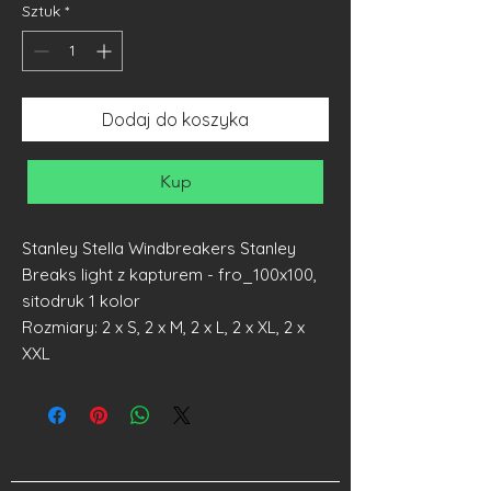
Sztuk
*
Dodaj do koszyka
Kup
Stanley Stella Windbreakers Stanley
Breaks light z kapturem - fro_100x100,
sitodruk 1 kolor
Rozmiary: 2 x S, 2 x M, 2 x L, 2 x XL, 2 x
XXL