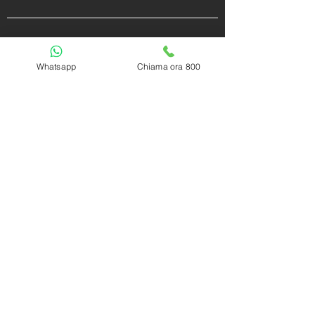
POŁĄCZ
Whatsapp
Chiama ora 800
YĆ
Polityka prywatności
Polityka Cookie
Pracuj bez
i
FAQ | Częste pytania
Skontaktuj się z nami
Zastrzeżenie
2017 - 2026 Accademiadeltrading.com -
all rights reserved.
P.iva 03618580835