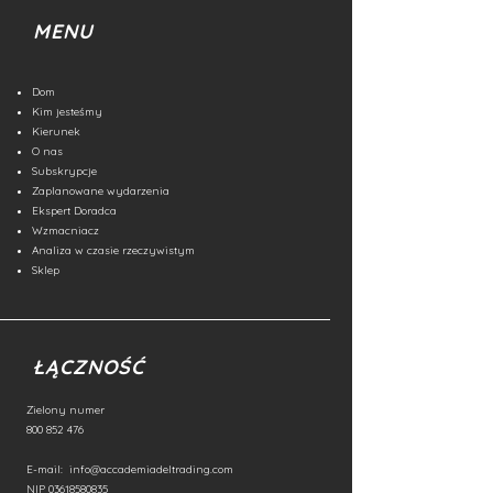
MENU
Dom
Kim jesteśmy
Kierunek
O nas
Subskrypcje
Zaplanowane wydarzenia
Ekspert Doradca
Wzmacniacz
Analiza w czasie rzeczywistym
Sklep
ŁĄCZNOŚĆ
Zielony numer
800 852 476
E-mail:
info@accademiadeltrading.com
NIP
03618580835