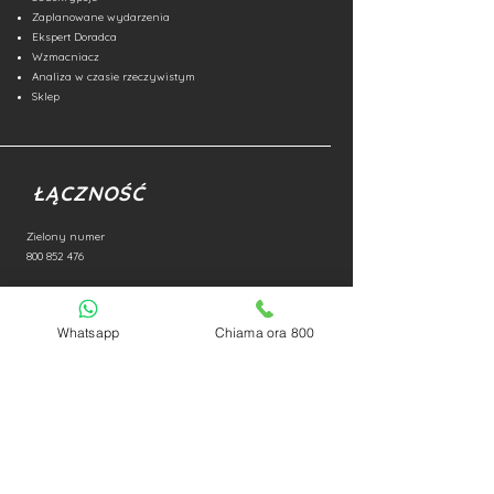
Zaplanowane wydarzenia
Ekspert Doradca
Wzmacniacz
Analiza w czasie rzeczywistym
Sklep
ŁĄCZNOŚĆ
Zielony numer
800 852 476
E-mail:
info@accademiadeltrading.com
NIP
03618580835
Whatsapp
Chiama ora 800
POŁĄCZ
YĆ
Polityka prywatności