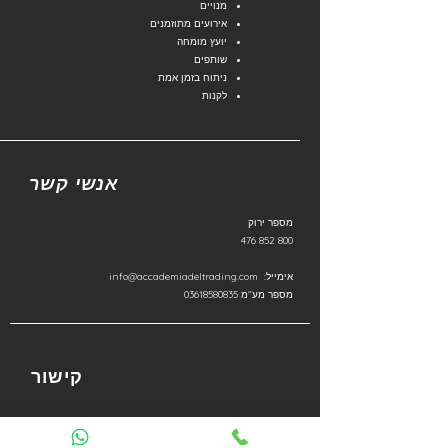
מנויים
אירועים מתוזמנים
יועץ מומחה
שותפים
ניתוח בזמן אמת
לקנות
אנשי קשר
מספר ירוק
800 852 476
אימייל:
info@accademiadeltrading.com
מספר מע"מ
03618580835
קישור
מדיניות הפרטיות
מדיניות עוגיות