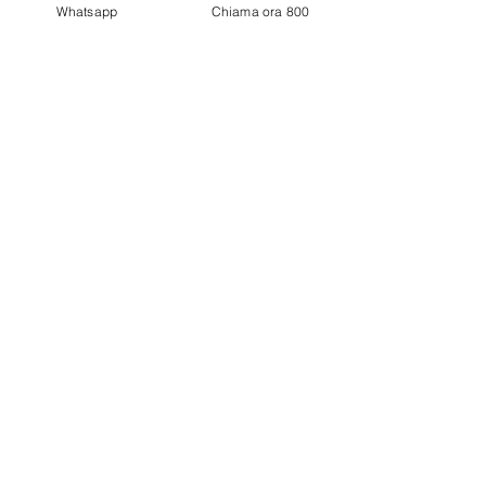
Whatsapp
Chiama ora 800
עבודה ללא
i
שאלות נפוצות | שאלות תכופות
צור קשר
כתב ויתור
2017 - 2026 Accademiadeltrading.com -
all rights reserved.
P.iva 03618580835
זכויות יוצרים ©
2017-
2022
האקדמיה של
Trading.com כל הזכויות