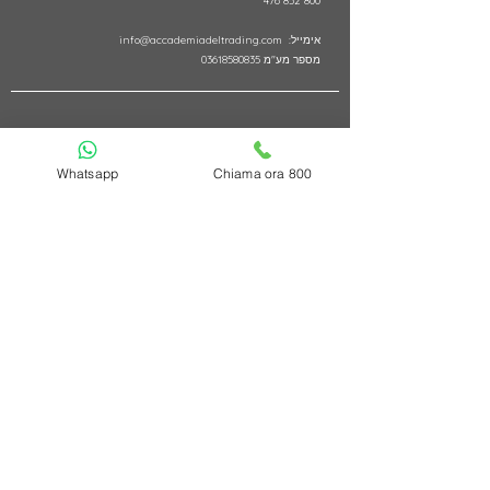
800 852 476
אימייל:
info@accademiadeltrading.com
מספר מע"מ
03618580835
קישור
Whatsapp
Chiama ora 800
מדיניות הפרטיות
מדיניות עוגיות
עבודה ללא
i
שאלות נפוצות | שאלות תכופות
צור קשר
כתב ויתור
2017 - 2026 Accademiadeltrading.com -
all rights reserved.
P.iva 03618580835