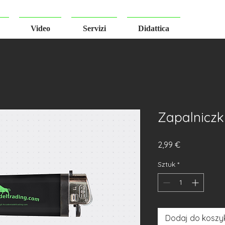
Video
Servizi
Didattica
Zapalniczk
Cena
2,99 €
Sztuk
*
Dodaj do koszy