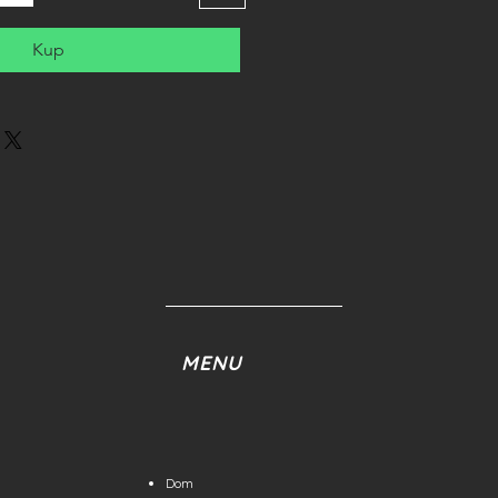
Kup
MENU
Dom