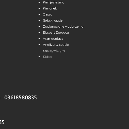
Kim jesteśmy
Kierunek
O nas
Subskrypcje
Zaplanowane wydarzenia
Ekspert Doradca
Wzmacniacz
Analiza w czasie
rzeczywistym
Sklep
a 03618580835
35