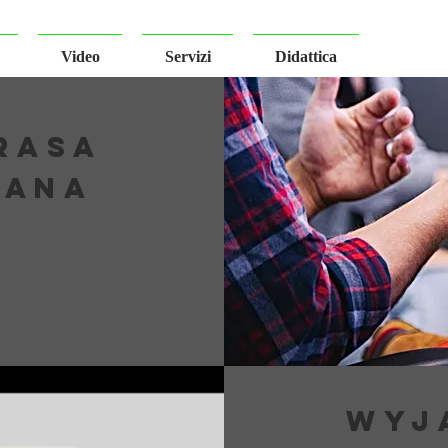
Video
Servizi
Didattica
RASA
WANA
E
WYJ