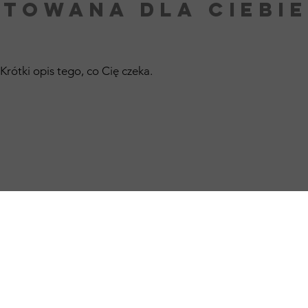
TOWANA DLA CIEBI
Krótki opis tego, co Cię czeka.