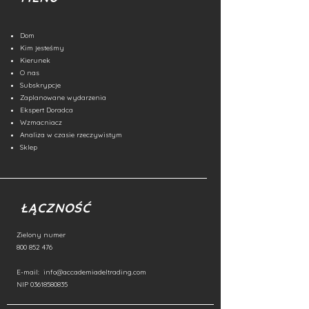
Dom
Kim jesteśmy
Kierunek
O nas
Subskrypcje
Zaplanowane wydarzenia
Ekspert Doradca
Wzmacniacz
Analiza w czasie rzeczywistym
Sklep
ŁĄCZNOŚĆ
Zielony numer
800 852 476
E-mail:
info@accademiadeltrading.com
NIP
03618580835