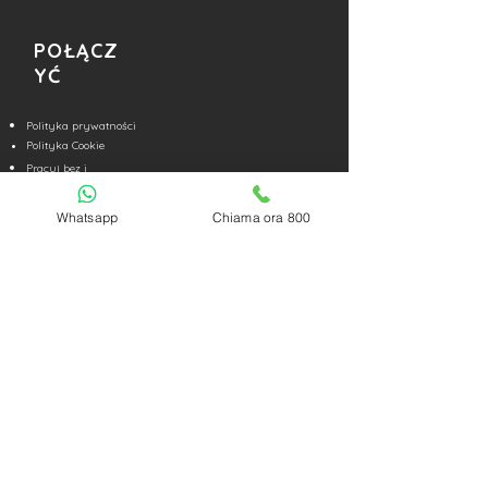
POŁĄCZ
YĆ
Polityka prywatności
Polityka Cookie
Pracuj bez
i
FAQ | Częste pytania
Skontaktuj się z nami
Whatsapp
Chiama ora 800
Zastrzeżenie
2017 - 2026 Accademiadeltrading.com -
all rights reserved.
P.iva 03618580835