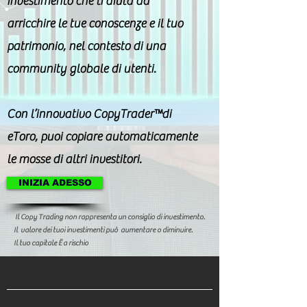
investimento che ti aiuta ad
arricchire le tue conoscenze e il tuo
patrimonio, nel contesto di una
community globale di utenti.
Con l’innovativo CopyTrader™di
eToro, puoi copiare automaticamente
le mosse di altri investitori.
INIZIA ADESSO
Il Copy Trading non rappresenta un consiglio di investimento.
Il valore dei tuoi investimenti può aumentare o diminuire.
Il tuo capitale Ë a rischio