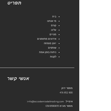
תפריט
בית
מי אנחנו
קורס
עלינו
מנויים
אירועים מתוזמנים
יועץ מומחה
שותפים
ניתוח בזמן אמת
לקנות
אנשי קשר
מספר ירוק
800 852 476
אימייל:
info@accademiadeltrading.com
מספר מע"מ
03618580835