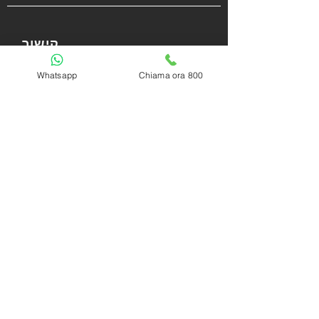
קישור
Whatsapp
Chiama ora 800
מדיניות הפרטיות
מדיניות עוגיות
עבודה ללא
i
שאלות נפוצות | שאלות תכופות
צור קשר
כתב ויתור
2017 - 2026 Accademiadeltrading.com -
all rights reserved.
P.iva 03618580835