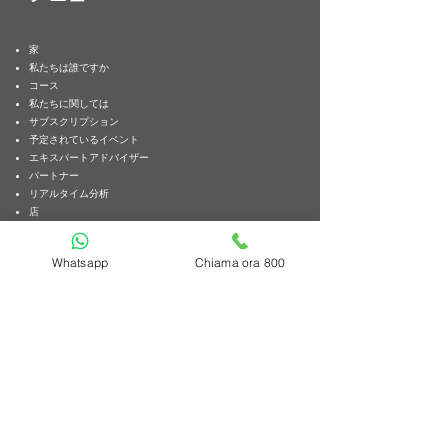
家
私たちは誰ですか
コース
私たちに関しては
サブスクリプション
予定されているイベント
エキスパートアドバイザー
パートナー
リアルタイム分析
店
Whatsapp
Chiama ora 800
連絡先
緑の数字
800 852 476
Eメール：
info@accademiadeltrading.com
VAT番号03618580835