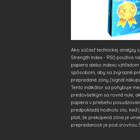
Ako súčasť technickej analýzy sa
Strength Index - RSI) používa n
papiera alebo indexu vzhľadom
spôsobom, aby sa zvýraznili pre
prepredané zóny (signál nákupu
Tento indikátor sa pohybuje me
predovšetkým sa rovná nule, a
papiera v priebehu posudzovan
predpokladá hodnotu sto, keď 
platí, že prekúpená zóna je umi
prepredanosti je pod úrovňou 