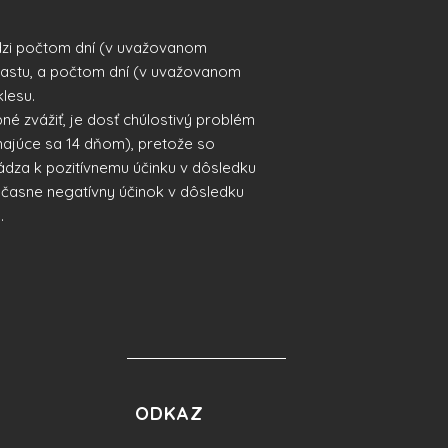
zi počtom dní (v uvažovanom
árastu, a počtom dní (v uvažovanom
klesu.
né zvážiť, je dosť chúlostivý problém
najúce sa 14 dňom), pretože so
dza k pozitívnemu účinku v dôsledku
účasne negatívny účinok v dôsledku
.
ODKAZ