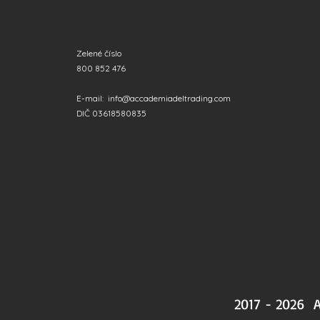
Zelené číslo
800 852 476
E-mail:
info@accademiadeltrading.com
DIČ 03618580835
2017 - 2026 A