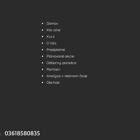
Domov
Kto sme
Kurz
O nás
Predplatné
Plánované akcie
Odborný poradca
Partneri
Analýza v reálnom čase
Obchod
a 03618580835