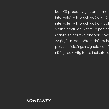
kde RS predstavuje pomer med
intervale), v ktorých došlo k n
intervale), v ktorých došlo k po
Voľba počtu dní, ktoré je potreb
(často sa používa obdobie rov
zvyšujúcim sa počtom dní dochá
poklesu falošných signálov a s
nižšej reaktivity tohto indikátora
KONTAKTY