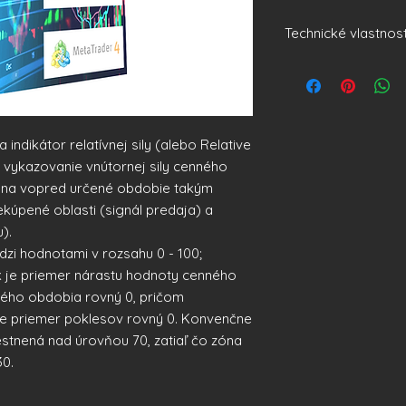
Technické vlastnost
Obchodný systém
môže fungovať v na
priemernom obráten
Všetky parametre sú
 indikátor relatívnej sily (alebo Relative
a vykazovanie vnútornej sily cenného
 na vopred určené obdobie takým
kúpené oblasti (signál predaja) a
).
dzi hodnotami v rozsahu 0 - 100;
k je priemer nárastu hodnoty cenného
ého obdobia rovný 0, pričom
je priemer poklesov rovný 0. Konvenčne
estnená nad úrovňou 70, zatiaľ čo zóna
30.