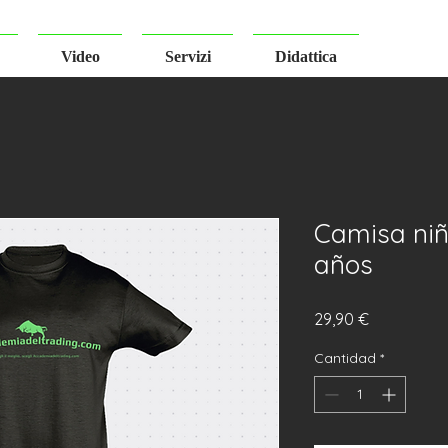
Video
Servizi
Didattica
Camisa niñ
años
Precio
29,90 €
Cantidad
*