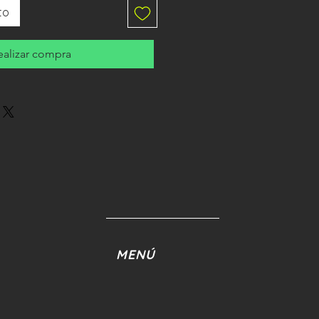
to
ealizar compra
MENÚ