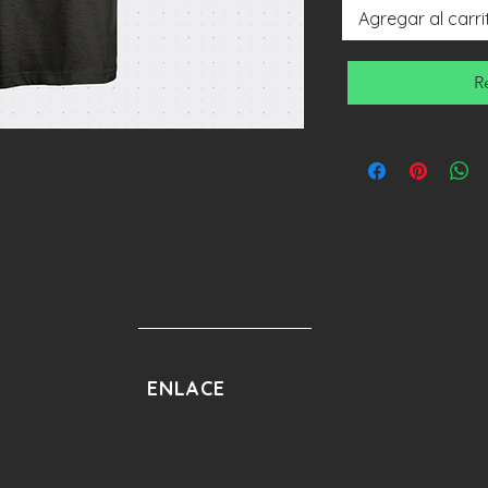
Agregar al carri
R
ENLACE